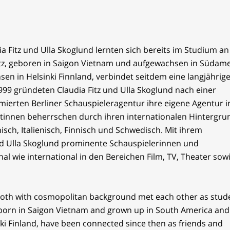
 Fitz und Ulla Skoglund lernten sich bereits im Studium an
Fitz, geboren in Saigon Vietnam und aufgewachsen in Südam
n in Helsinki Finnland, verbindet seitdem eine langjährig
1999 gründeten Claudia Fitz und Ulla Skoglund nach einer
ierten Berliner Schauspieleragentur ihre eigene Agentur i
entinnen beherrschen durch ihren internationalen Hintergru
sch, Italienisch, Finnisch und Schwedisch. Mit ihrem
nd Ulla Skoglund prominente Schauspielerinnen und
al wie international in den Bereichen Film, TV, Theater sow
 both with cosmopolitan background met each other as stud
tz, born in Saigon Vietnam and grown up in South America and
ki Finland, have been connected since then as friends and