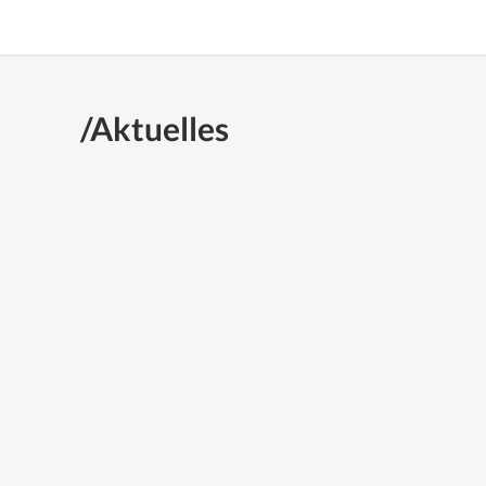
/Aktuelles
VDA-PANEL: EINDRINGLICHER
APPELL, WIEDER
ZUSAMMENZURÜCKEN
Im Rahmen des 43. Filmfest
München veranstaltete der