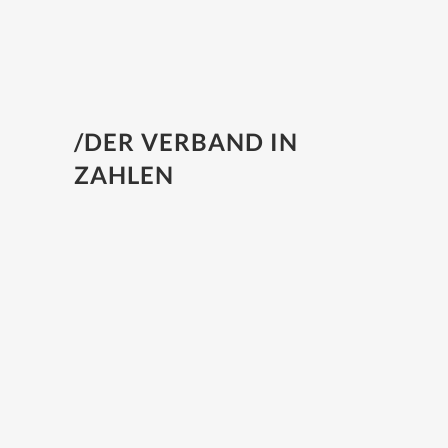
ausdrücklich. Nach einer langen
Phase der Unsicherh...
/DER VERBAND IN
ZAHLEN