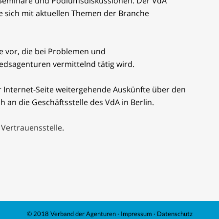
Seminare und Podiumsdiskussionen. Der VdA
die sich mit aktuellen Themen der Branche
le vor, die bei Problemen und
dsagenturen vermittelnd tätig wird.
r Internet-Seite weitergehende Auskünfte über den
 an die Geschäftsstelle des VdA in Berlin.
Vertrauensstelle
.
© 2018 Verband der Agenturen ·
Impressum
·
Datenschutz